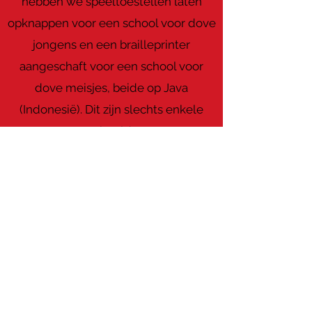
hebben we speeltoestellen laten
opknappen voor een school voor dove
jongens en een brailleprinter
aangeschaft voor een school voor
dove meisjes, beide op Java
(Indonesië). Dit zijn slechts enkele
voorbeelden.
Neem contact op met Vrienden van
Stichting Sint Marie voor
gedetailleerde informatie over onze
goede doelen. Wij staan graag klaar