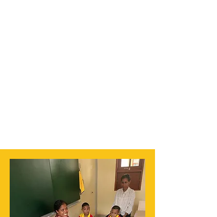
Stichting Vrienden Sint
Marie
Op weg naar een
mooiere toekomst