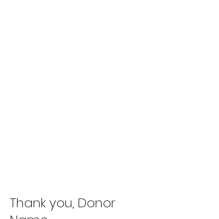
Stichting Vrienden Sint
Marie
Op weg naar een
mooiere toekomst
Thank you, Donor