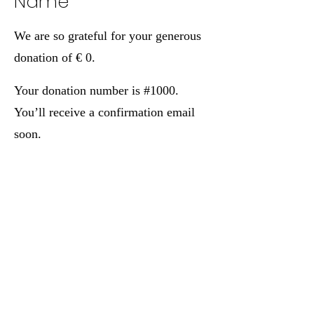
Name
We are so grateful for your generous
donation of € 0.
Your donation number is #1000.
You’ll receive a confirmation email
soon.
Stichting Vrienden Sint Marie
©2026 door Lotte IJpelaar Stg. Vrienden Sint
Marie